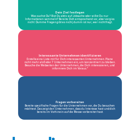
Dein Ziel festlegen
Was suchst Du? Bist Du aktiv auf Jobsuche oder willst Du nur 
Informationen sammeln? Bereite Dich entsprechend vor, aber vergiss 
nicht: Dumme Fragen gibt es nicht, dumm ist nur, wer nicht fragt.
Interessante Unternehmen identifizieren
Erstelle eine Liste mit für Dich interessanten Unternehmen. Plane 
nicht mehr als 6 oder 7 Unternehmen ein, um konzentriert zu bleiben. 
Besuche die Webseiten der Unternehmen, die Dich interessieren, und 
informiere Dich im Voraus.“
Fragen vorbereiten
Bereite spezifische Fragen für die Unternehmen vor, die Du besuchen 
möchtest. Das zeigt den Unternehmen, dass du Interesse hast und dich 
bereits im Vorhinein auf die Messe vorbereitet hast.